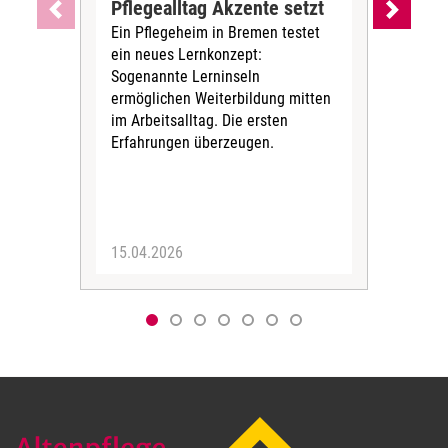
Pflegealltag Akzente setzt
Pfl
Ein Pflegeheim in Bremen testet
Val
ein neues Lernkonzept:
Kar
Sogenannte Lerninseln
ne
ermöglichen Weiterbildung mitten
Staf
im Arbeitsalltag. Die ersten
Pfle
Erfahrungen überzeugen.
mit
viel
15.04.2026
17.