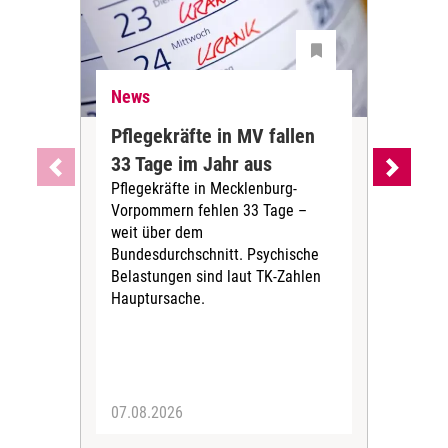
News
Ne
Pflegekräfte in MV fallen
Sch
33 Tage im Jahr aus
kos
Pflegekräfte in Mecklenburg-
Wen
Vorpommern fehlen 33 Tage –
sta
weit über dem
vers
Bundesdurchschnitt. Psychische
Wirt
Belastungen sind laut TK-Zahlen
Rech
Hauptursache.
Druc
Pers
07.08.2026
06.