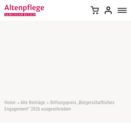
Z
u
m
I
n
h
a
l
t
s
p
r
i
n
g
e
Home
»
Alle Beiträge
»
Stiftungspreis „Bürgerschaftliches
n
Engagement“ 2026 ausgeschrieben