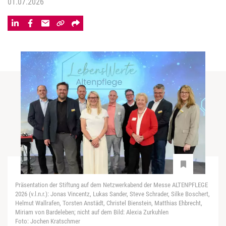
01.07.2026
Präsentation der Stiftung auf dem Netzwerkabend der Messe ALTENPFLEGE
2026 (v.l.n.r.): Jonas Vincentz, Lukas Sander, Steve Schrader, Silke Boschert,
Helmut Wallrafen, Torsten Anstädt, Christel Bienstein, Matthias Ehbrecht,
Miriam von Bardeleben; nicht auf dem Bild: Alexia Zurkuhlen
Foto: Jochen Kratschmer