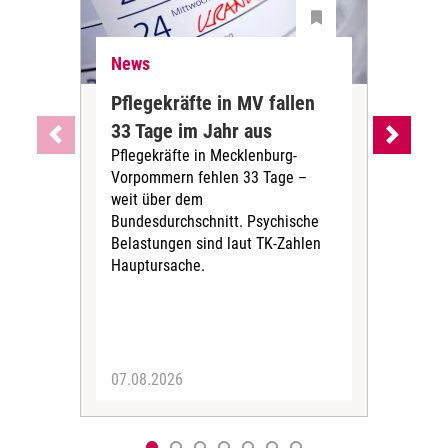
News
Ne
Pflegekräfte in MV fallen
Sch
33 Tage im Jahr aus
kos
Pflegekräfte in Mecklenburg-
Wen
Vorpommern fehlen 33 Tage –
sta
weit über dem
vers
Bundesdurchschnitt. Psychische
Wirt
Belastungen sind laut TK-Zahlen
Rech
Hauptursache.
Druc
Pers
07.08.2026
06.