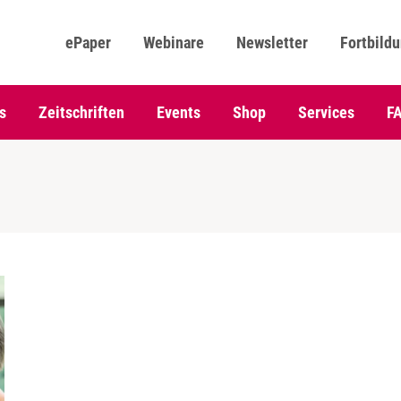
ePaper
Webinare
Newsletter
Fortbild
s
Zeitschriften
Events
Shop
Services
F