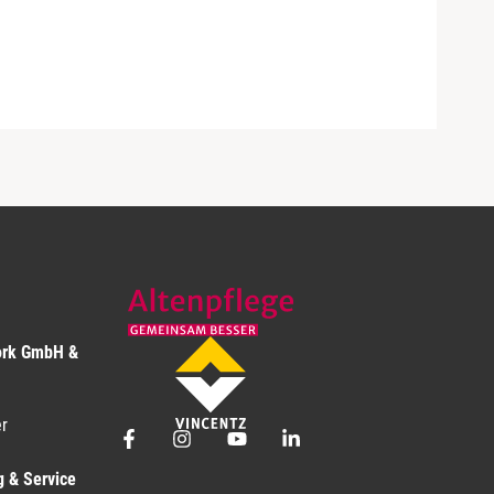
ork GmbH &
r
g & Service