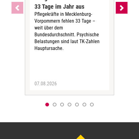
33 Tage im Jahr aus
kos
Pflegekräfte in Mecklenburg-
Wen
Vorpommern fehlen 33 Tage –
sta
weit über dem
vers
Bundesdurchschnitt. Psychische
Wirt
Belastungen sind laut TK-Zahlen
Rech
Hauptursache.
Druc
Pers
07.08.2026
06.