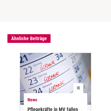
Ähnliche Beiträge
News
Ne
Pflegekräfte in MV fallen
Sch