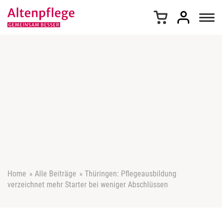
Z
u
m
I
n
h
a
l
t
s
p
r
i
n
g
e
Home
»
Alle Beiträge
»
Thüringen: Pflegeausbildung
n
verzeichnet mehr Starter bei weniger Abschlüssen