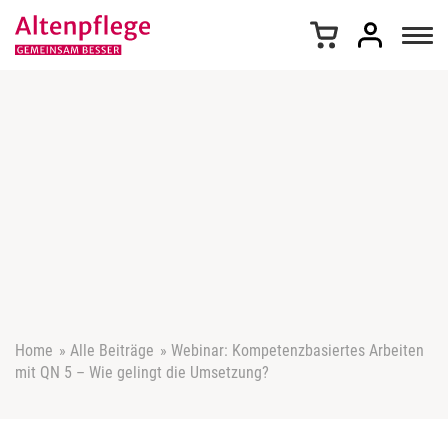
Z
u
m
I
n
h
a
l
t
s
p
r
i
n
g
e
Home
»
Alle Beiträge
»
Webinar: Kompetenzbasiertes Arbeiten
n
mit QN 5 – Wie gelingt die Umsetzung?