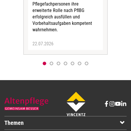
Pflegefachpersonen ihre
pro
erweiterte Rolle nach PflBG
geli
erfolgreich ausfüllen und
arg
Vorbehaltsaufgaben kompetent
ziel
wahrnehmen.
22.07.2026
09.
Themen