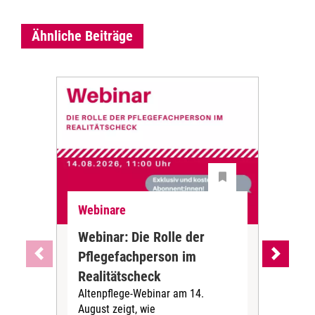
Ähnliche Beiträge
Webinare
Web
Webinar: Die Rolle der
Web
Pflegefachperson im
ref
Realitätscheck
Fa
Altenpflege-Webinar am 14.
pro
August zeigt, wie
Am 2