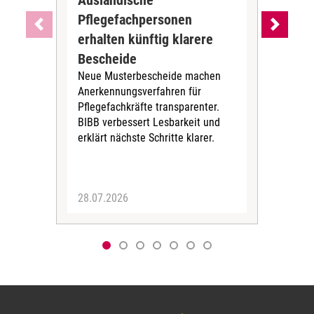
Ausländische
Dur
Pflegefachpersonen
in 
erhalten künftig klarere
unr
DGB-
Bescheide
der 
Neue Musterbescheide machen
bis 
Anerkennungsverfahren für
Kör
Pflegefachkräfte transparenter.
Zei
BIBB verbessert Lesbarkeit und
erklärt nächste Schritte klarer.
28.07.2026
06.