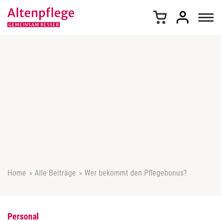
Z
u
m
I
n
h
a
l
t
s
p
r
i
n
g
e
Home
»
Alle Beiträge
»
Wer bekommt den Pflegebonus?
n
Personal