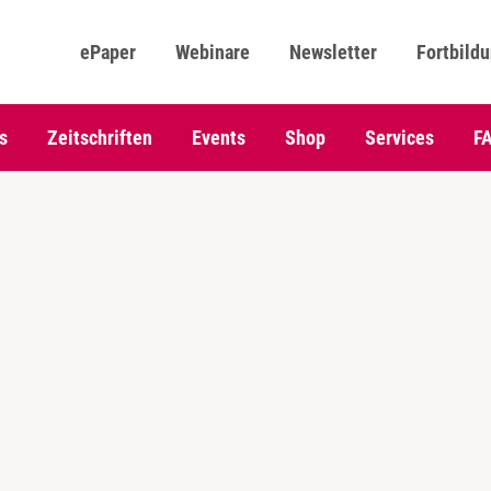
ePaper
Webinare
Newsletter
Fortbild
s
Zeitschriften
Events
Shop
Services
F