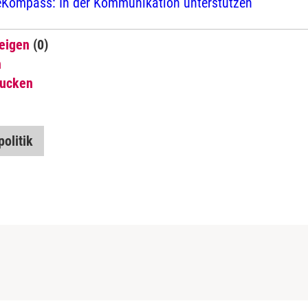
eKompass: In der Kommunikation unterstützen
eigen
(0)
n
rucken
olitik