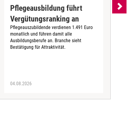
Pflegeausbildung führt
Vergütungsranking an
Pflegeauszubildende verdienen 1.491 Euro
W
monatlich und führen damit alle
i
Ausbildungsberufe an. Branche sieht
e
Bestätigung für Attraktivität.
a
04.08.2026
0