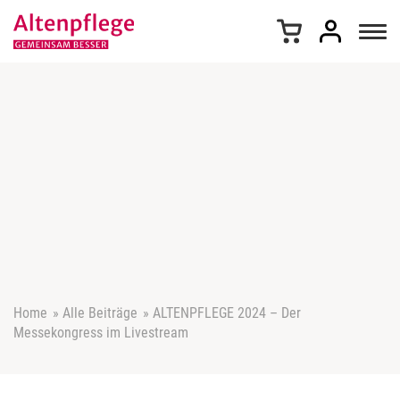
Z
u
m
I
n
h
a
l
t
s
p
r
i
n
g
e
Home
»
Alle Beiträge
»
ALTENPFLEGE 2024 – Der
n
Messekongress im Livestream