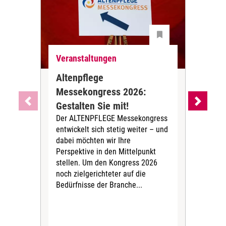
Veranstaltungen
Ver
Altenpflege
Di
Messekongress 2026:
erö
Vom 
Gestalten Sie mit!
Mess
Der ALTENPFLEGE Messekongress
Fac
entwickelt sich stetig weiter – und
Alte
dabei möchten wir Ihre
Perspektive in den Mittelpunkt
stellen. Um den Kongress 2026
noch zielgerichteter auf die
Bedürfnisse der Branche...