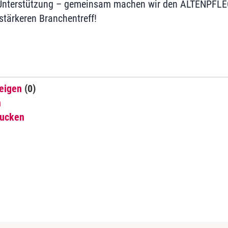
e Unterstützung – gemeinsam machen wir den ALTENPFL
tärkeren Branchentreff!
eigen
(0)
n
rucken