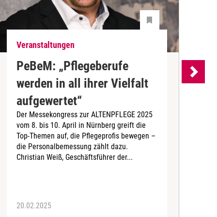
Veranstaltungen
V
PeBeM: „Pflegeberufe
W
werden in all ihrer Vielfalt
aufgewertet“
q
Der Messekongress zur ALTENPFLEGE 2025
vom 8. bis 10. April in Nürnberg greift die
D
Top-Themen auf, die Pflegeprofis bewegen –
M
die Personalbemessung zählt dazu.
m
Christian Weiß, Geschäftsführer der...
A
M
20.02.2025
0