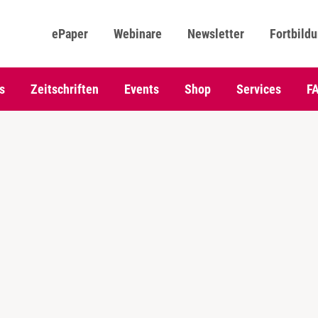
ePaper
Webinare
Newsletter
Fortbild
s
Zeitschriften
Events
Shop
Services
F