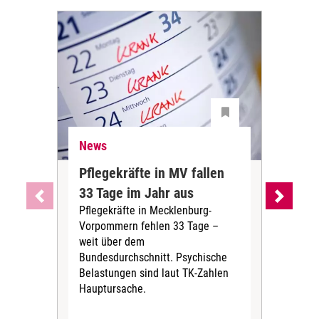
News
Ne
Pflegekräfte in MV fallen
Sch
33 Tage im Jahr aus
kos
Pflegekräfte in Mecklenburg-
Wen
Vorpommern fehlen 33 Tage –
sta
weit über dem
vers
Bundesdurchschnitt. Psychische
Wirt
Belastungen sind laut TK-Zahlen
Rech
Hauptursache.
Druc
Pers