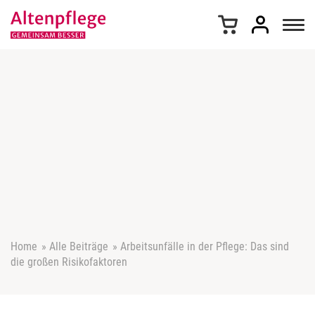
Z
u
m
I
n
h
a
l
t
s
p
r
i
n
g
e
Home
»
Alle Beiträge
»
Arbeitsunfälle in der Pflege: Das sind
n
die großen Risikofaktoren