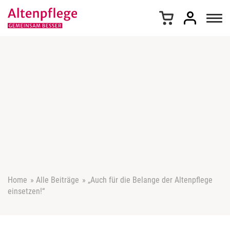
Z
u
m
I
n
h
a
l
t
s
p
r
i
n
g
e
Home
»
Alle Beiträge
»
„Auch für die Belange der Altenpflege
n
einsetzen!“