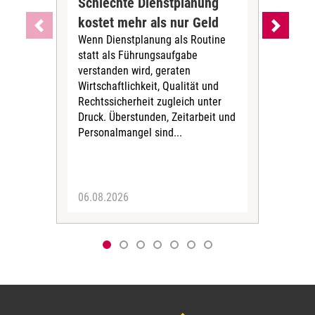
Schlechte Dienstplanung
Ihr
kostet mehr als nur Geld
Alt
Wenn Dienstplanung als Routine
de
statt als Führungsaufgabe
Die 
verstanden wird, geraten
ein
Wirtschaftlichkeit, Qualität und
uns
Rechtssicherheit zugleich unter
und 
Druck. Überstunden, Zeitarbeit und
helf
Personalmangel sind...
die 
Her
06.08.2026
05.