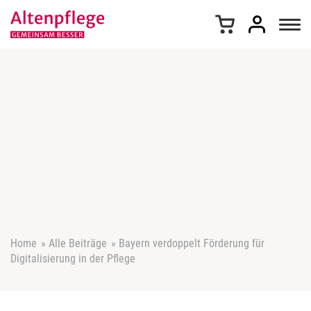
Z
u
m
I
n
h
a
l
t
s
p
r
i
n
g
e
Home
»
Alle Beiträge
»
Bayern verdoppelt Förderung für
n
Digitalisierung in der Pflege