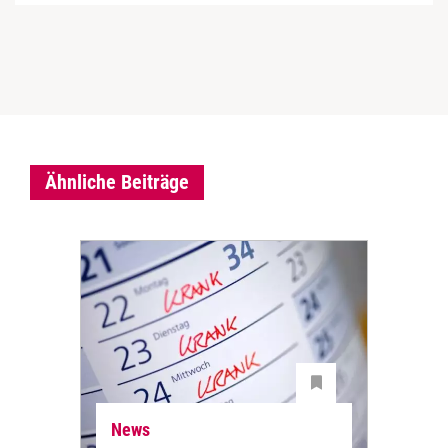
Ähnliche Beiträge
News
Ne