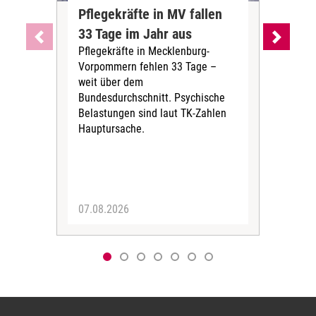
Pflegekräfte in MV fallen
Sch
33 Tage im Jahr aus
kos
Pflegekräfte in Mecklenburg-
Wen
Vorpommern fehlen 33 Tage –
sta
weit über dem
vers
Bundesdurchschnitt. Psychische
Wirt
Belastungen sind laut TK-Zahlen
Rech
Hauptursache.
Druc
Pers
07.08.2026
06.