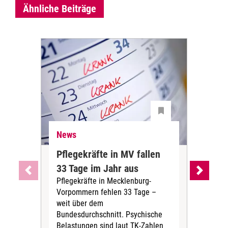
Ähnliche Beiträge
News
Ne
Pflegekräfte in MV fallen
Sch
33 Tage im Jahr aus
kos
Pflegekräfte in Mecklenburg-
Wen
Vorpommern fehlen 33 Tage –
sta
weit über dem
vers
Bundesdurchschnitt. Psychische
Wirt
Belastungen sind laut TK-Zahlen
Rech