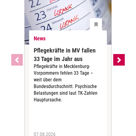
News
Ne
Pflegekräfte in MV fallen
Sch
33 Tage im Jahr aus
kos
Pflegekräfte in Mecklenburg-
Wen
Vorpommern fehlen 33 Tage –
sta
weit über dem
vers
Bundesdurchschnitt. Psychische
Wirt
Belastungen sind laut TK-Zahlen
Rech
Hauptursache.
Druc
Pers
07.08.2026
06.