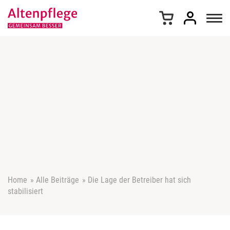
Z
u
m
I
n
h
a
l
t
s
p
r
i
n
g
e
Home
»
Alle Beiträge
»
Die Lage der Betreiber hat sich
n
stabilisiert