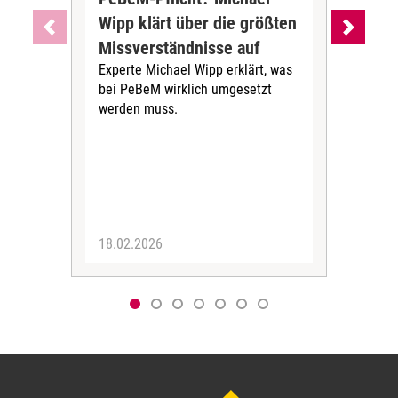
Wipp klärt über die größten
das
Missverständnisse auf
Aus
Experte Michael Wipp erklärt, was
un
bei PeBeM wirklich umgesetzt
Tea
werden muss.
Kle
Stra
Übe
18.02.2026
22.