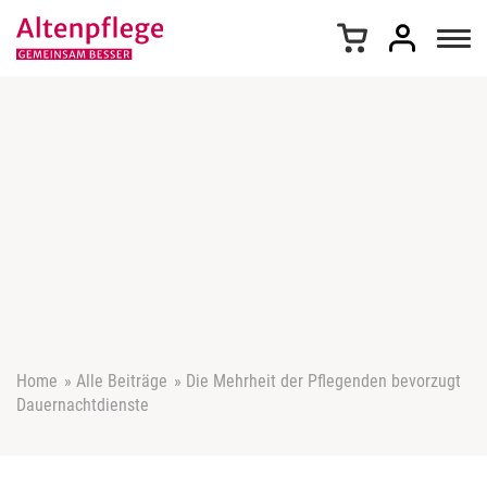
Z
u
m
I
n
h
a
l
t
s
p
r
i
n
g
e
Home
»
Alle Beiträge
»
Die Mehrheit der Pflegenden bevorzugt
n
Dauernachtdienste