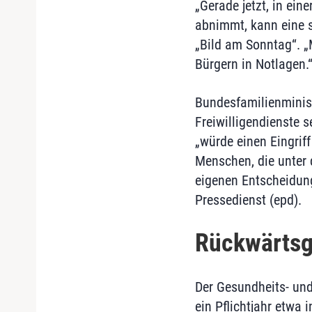
„Gerade jetzt, in ein
abnimmt, kann eine s
„Bild am Sonntag“. „
Bürgern in Notlagen.
Bundesfamilienminist
Freiwilligendienste s
„würde einen Eingriff
Menschen, die unter d
eigenen Entscheidung
Pressedienst (epd).
Rückwärtsge
Der Gesundheits- und
ein Pflichtjahr etwa 