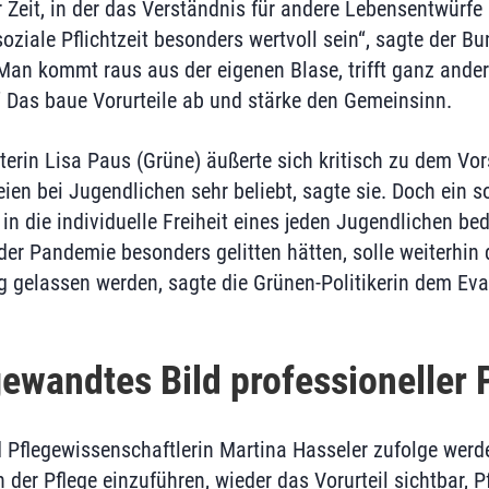
er Zeit, in der das Verständnis für andere Lebensentwür
oziale Pflichtzeit besonders wertvoll sein“, sagte der B
Man kommt raus aus der eigenen Blase, trifft ganz ander
“ Das baue Vorurteile ab und stärke den Gemeinsinn.
erin Lisa Paus (Grüne) äußerte sich kritisch zu dem Vor
eien bei Jugendlichen sehr beliebt, sagte sie. Doch ein so
 in die individuelle Freiheit eines jeden Jugendlichen b
er Pandemie besonders gelitten hätten, solle weiterhin d
 gelassen werden, sagte die Grünen-Politikerin dem Ev
wandtes Bild professioneller 
 Pflegewissenschaftlerin Martina Hasseler zufolge werd
in der Pflege einzuführen, wieder das Vorurteil sichtbar, P