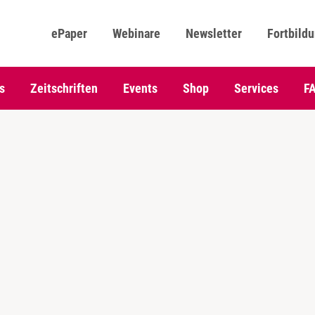
ePaper
Webinare
Newsletter
Fortbild
s
Zeitschriften
Events
Shop
Services
F