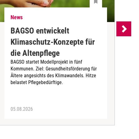
News
N
BAGSO entwickelt
P
Klimaschutz-Konzepte für
P
die Altenpflege
m
BAGSO startet Modellprojekt in fünf
A
Kommunen. Ziel: Gesundheitsförderung für
B
Ältere angesichts des Klimawandels. Hitze
belastet Pflegebedürftige.
05.08.2026
0