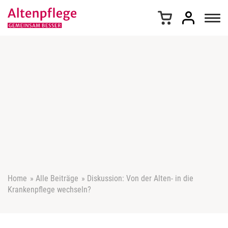
Z
u
m
I
n
h
a
l
t
s
p
r
i
n
g
e
Home
»
Alle Beiträge
»
Diskussion: Von der Alten- in die
n
Krankenpflege wechseln?