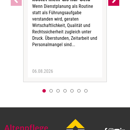
Wenn Dienstplanung als Routine
de
statt als Führungsaufgabe
Die 
verstanden wird, geraten
ein
Wirtschaftlichkeit, Qualität und
uns
Rechtssicherheit zugleich unter
und 
Druck. Überstunden, Zeitarbeit und
helf
Personalmangel sind...
die 
Her
06.08.2026
05.