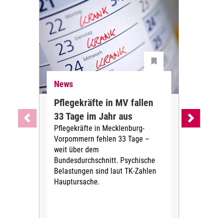
News
Ne
Pflegekräfte in MV fallen
Sch
33 Tage im Jahr aus
kos
Pflegekräfte in Mecklenburg-
Wen
Vorpommern fehlen 33 Tage –
sta
weit über dem
vers
Bundesdurchschnitt. Psychische
Wirt
Belastungen sind laut TK-Zahlen
Rech
Hauptursache.
Druc
Pers