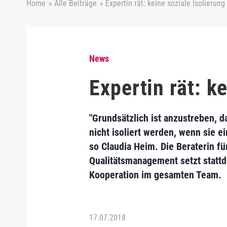
Home
»
Alle Beiträge
»
Expertin rät: keine soziale Isolierung
News
Expertin rät: k
"Grundsätzlich ist anzustreben, 
nicht isoliert werden, wenn sie 
so Claudia Heim. Die Beraterin fü
Qualitätsmanagement setzt statt
Kooperation im gesamten Team.
17.07.2018