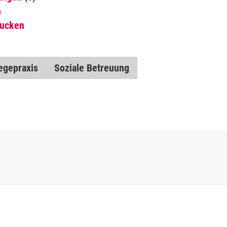
n
rucken
egepraxis
Soziale Betreuung