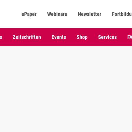
ePaper
Webinare
Newsletter
Fortbild
s
Zeitschriften
Events
Shop
Services
F