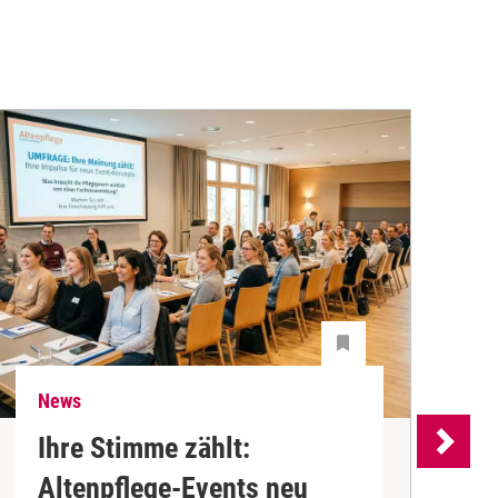
News
N
Ihre Stimme zählt:
Altenpflege-Events neu