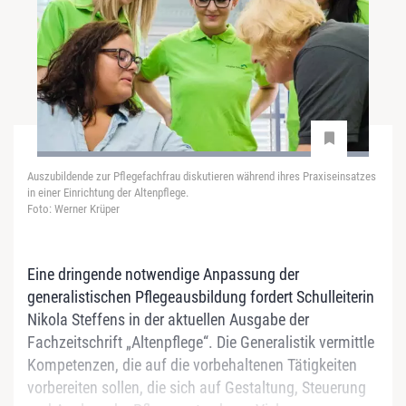
Auszubildende zur Pflegefachfrau diskutieren während ihres Praxiseinsatzes
in einer Einrichtung der Altenpflege.
Foto: Werner Krüper
Eine dringende notwendige Anpassung der
generalistischen Pflegeausbildung fordert Schulleiterin
Nikola Steffens in der aktuellen Ausgabe der
Fachzeitschrift „Altenpflege“. Die Generalistik vermittle
Kompetenzen, die auf die vorbehaltenen Tätigkeiten
vorbereiten sollen, die sich auf Gestaltung, Steuerung