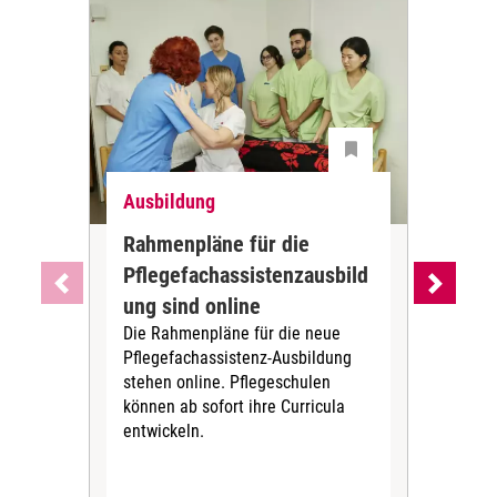
Ausbildung
Aus
Rahmenpläne für die
Meh
Pflegefachassistenzausbild
Nac
ung sind online
Pf
Die Rahmenpläne für die neue
Au
Pflegefachassistenz-Ausbildung
Eine
stehen online. Pflegeschulen
Jobp
können ab sofort ihre Curricula
star
entwickeln.
Pfle
inte
abh