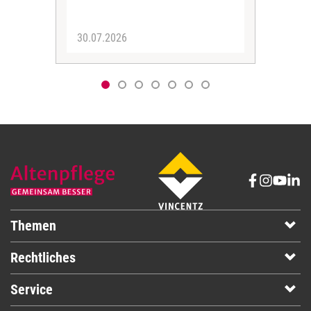
Pote
30.07.2026
20.
Themen
Rechtliches
Service