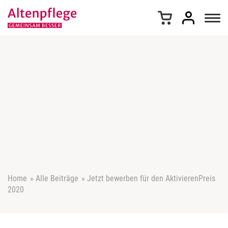
Z
u
m
I
n
h
a
l
t
s
p
r
i
n
g
e
Home
»
Alle Beiträge
»
Jetzt bewerben für den AktivierenPreis
n
2020