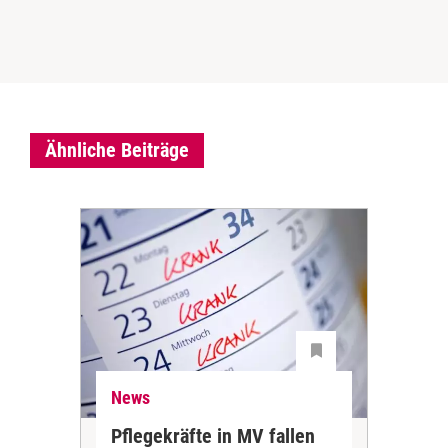
Ähnliche Beiträge
News
Ne
Pflegekräfte in MV fallen
Sch