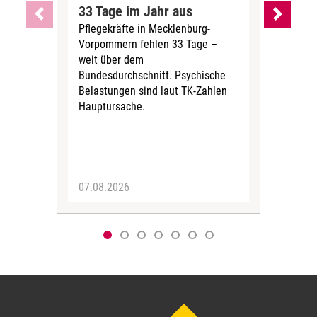
33 Tage im Jahr aus
kos
Pflegekräfte in Mecklenburg-
Wen
Vorpommern fehlen 33 Tage –
sta
weit über dem
vers
Bundesdurchschnitt. Psychische
Wirt
Belastungen sind laut TK-Zahlen
Rech
Hauptursache.
Druc
Pers
07.08.2026
06.