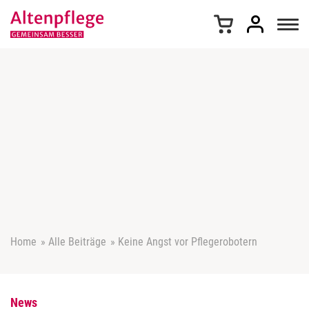
Z
u
m
I
n
h
a
l
t
s
p
r
i
n
g
e
Home
»
Alle Beiträge
»
Keine Angst vor Pflegerobotern
n
News