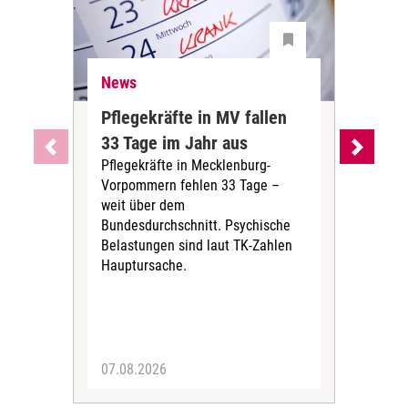
News
Ne
Pflegekräfte in MV fallen
Sch
33 Tage im Jahr aus
kos
Pflegekräfte in Mecklenburg-
Wen
Vorpommern fehlen 33 Tage –
sta
weit über dem
vers
Bundesdurchschnitt. Psychische
Wirt
Belastungen sind laut TK-Zahlen
Rech
Hauptursache.
Druc
Pers
07.08.2026
06.