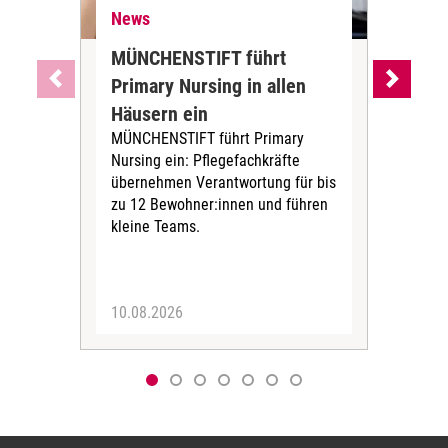
News
Pfl
MÜNCHENSTIFT führt
War
Primary Nursing in allen
sic
Häusern ein
was
MÜNCHENSTIFT führt Primary
Exp
Nursing ein: Pflegefachkräfte
Kons
übernehmen Verantwortung für bis
Pfle
zu 12 Bewohner:innen und führen
Ges
kleine Teams.
Führ
10.08.2026
10.