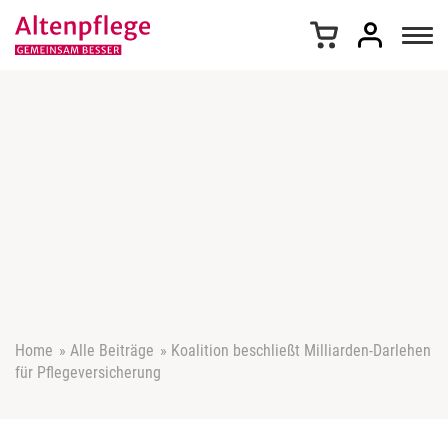
Z
u
m
I
n
h
a
l
t
s
p
r
i
n
g
e
Home
»
Alle Beiträge
»
Koalition beschließt Milliarden-Darlehen
n
für Pflegeversicherung