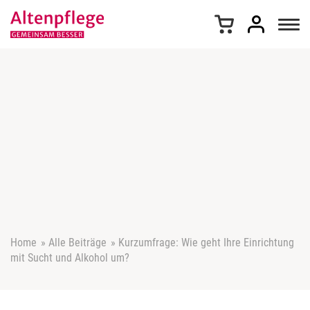
Z
u
m
I
n
h
a
l
t
s
p
r
i
n
g
e
Home
»
Alle Beiträge
»
Kurzumfrage: Wie geht Ihre Einrichtung
n
mit Sucht und Alkohol um?