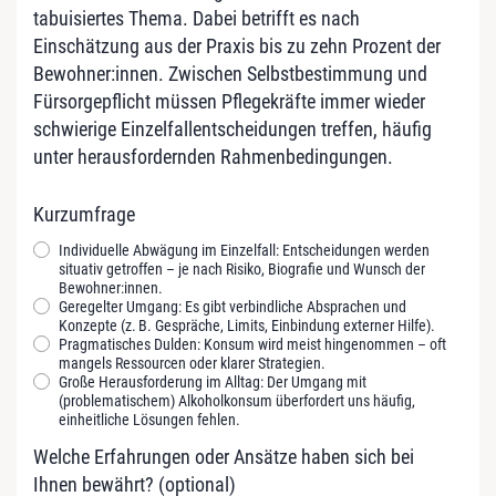
tabuisiertes Thema. Dabei betrifft es nach
Einschätzung aus der Praxis bis zu zehn Prozent der
Bewohner:innen. Zwischen Selbstbestimmung und
Fürsorgepflicht müssen Pflegekräfte immer wieder
schwierige Einzelfallentscheidungen treffen, häufig
unter herausfordernden Rahmenbedingungen.
Kurzumfrage
Individuelle Abwägung im Einzelfall: Entscheidungen werden
S
situativ getroffen – je nach Risiko, Biografie und Wunsch der
u
Bewohner:innen.
c
Geregelter Umgang: Es gibt verbindliche Absprachen und
Konzepte (z. B. Gespräche, Limits, Einbindung externer Hilfe).
h
Pragmatisches Dulden: Konsum wird meist hingenommen – oft
t
mangels Ressourcen oder klarer Strategien.
Große Herausforderung im Alltag: Der Umgang mit
u
(problematischem) Alkoholkonsum überfordert uns häufig,
n
einheitliche Lösungen fehlen.
d
Welche Erfahrungen oder Ansätze haben sich bei
A
Ihnen bewährt? (optional)