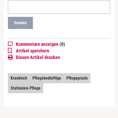
l
k
o
h
Senden
o
l
i
Kommentare anzeigen
(0)
m
Artikel speichern
P
Diesen Artikel drucken
fl
e
g
Krankheit
Pflegebedürftige
Pflegepraxis
e
h
Stationäre Pflege
e
i
m
: