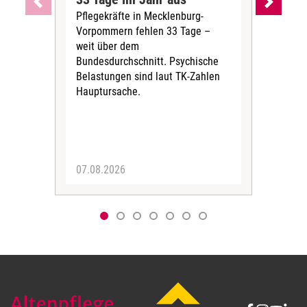
u
Pflegekräfte in Mecklenburg-
Wen
n
Vorpommern fehlen 33 Tage –
sta
g
weit über dem
vers
d
Bundesdurchschnitt. Psychische
Wirt
a
Belastungen sind laut TK-Zahlen
Rech
Hauptursache.
Druc
m
Pers
it
u
m
?
07.08.2026
06.