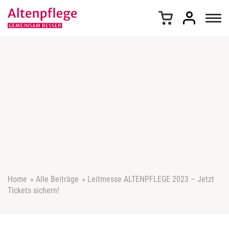
Z
u
m
I
n
h
a
l
t
s
p
r
i
n
g
e
Home
»
Alle Beiträge
»
Leitmesse ALTENPFLEGE 2023 – Jetzt
n
Tickets sichern!