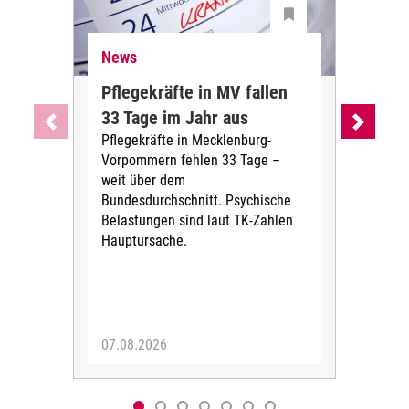
News
Ne
Pflegekräfte in MV fallen
Sch
33 Tage im Jahr aus
kos
Pflegekräfte in Mecklenburg-
Wen
Vorpommern fehlen 33 Tage –
sta
weit über dem
vers
Bundesdurchschnitt. Psychische
Wirt
Belastungen sind laut TK-Zahlen
Rech
Hauptursache.
Druc
Pers
07.08.2026
06.