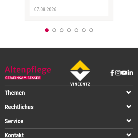
07.08.2026
06.
Themen
Rechtliches
Service
Kontakt