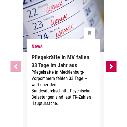
News
Ne
Pflegekräfte in MV fallen
Sch
33 Tage im Jahr aus
kos
Pflegekräfte in Mecklenburg-
Wen
Vorpommern fehlen 33 Tage –
sta
weit über dem
vers
Bundesdurchschnitt. Psychische
Wirt
Belastungen sind laut TK-Zahlen
Rech
Hauptursache.
Druc
Pers