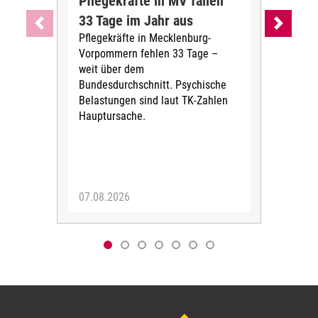
Pflegekräfte in MV fallen
Sch
33 Tage im Jahr aus
kos
Pflegekräfte in Mecklenburg-
Wen
Vorpommern fehlen 33 Tage –
sta
weit über dem
vers
Bundesdurchschnitt. Psychische
Wirt
Belastungen sind laut TK-Zahlen
Rech
Hauptursache.
Druc
Pers
07.08.2026
06.