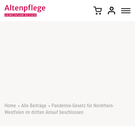
Z
u
m
I
n
h
a
l
t
s
p
r
i
n
g
e
Home
»
Alle Beiträge
»
Pandemie-Gesetz für Nordrhein-
n
Westfalen im dritten Anlauf beschlossen