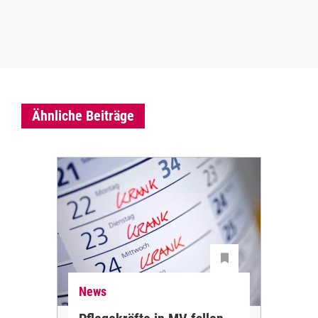
Ähnliche Beiträge
News
Ne