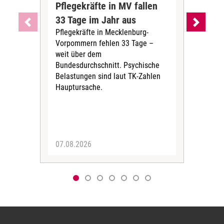
Pflegekräfte in MV fallen
Sch
33 Tage im Jahr aus
kos
Pflegekräfte in Mecklenburg-
Wen
Vorpommern fehlen 33 Tage –
sta
weit über dem
vers
Bundesdurchschnitt. Psychische
Wirt
Belastungen sind laut TK-Zahlen
Rech
Hauptursache.
Druc
Pers
07.08.2026
06.