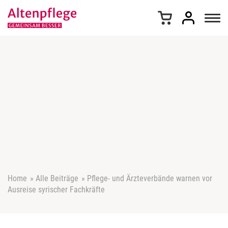
Z
u
m
I
n
h
a
l
t
s
p
r
i
n
g
e
Home
»
Alle Beiträge
»
Pflege- und Ärzteverbände warnen vor
n
Ausreise syrischer Fachkräfte