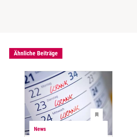
Ähnliche Beiträge
News
Ne