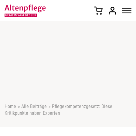
Z
u
m
I
n
h
a
l
t
s
p
r
i
n
g
e
Home
»
Alle Beiträge
»
Pflegekompetenzgesetz: Diese
n
Kritikpunkte haben Experten