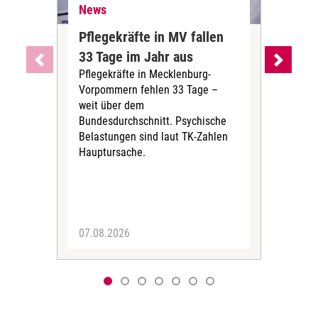
News
Ne
Pflegekräfte in MV fallen
Sch
33 Tage im Jahr aus
kos
Pflegekräfte in Mecklenburg-
Wen
Vorpommern fehlen 33 Tage –
sta
weit über dem
vers
Bundesdurchschnitt. Psychische
Wirt
Belastungen sind laut TK-Zahlen
Rech
Hauptursache.
Druc
Pers
07.08.2026
06.