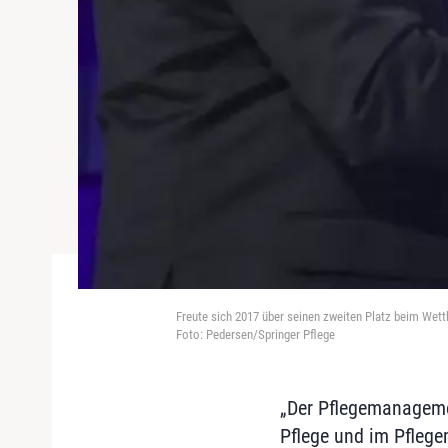
Freute sich 2017 über seinen zweiten Platz beim Wet
Foto: Pedersen/Springer Pflege
„Der Pflegemanagemen
Pflege und im Pflege