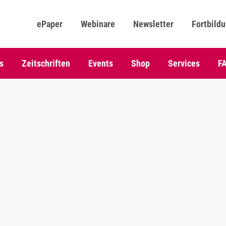
ePaper
Webinare
Newsletter
Fortbild
s
Zeitschriften
Events
Shop
Services
F