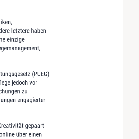
iken,
dere letztere haben
ne einzige
legemanagement,
stungsgesetz (PUEG)
flege jedoch vor
ichungen zu
gungen engagierter
reativität gepaart
online über einen