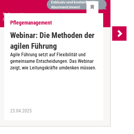
Pflegemanagement
P
Webinar: Die Methoden der
agilen Führung
Agile Führung setzt auf Flexibilität und
r
gemeinsame Entscheidungen. Das Webinar
E
zeigt, wie Leitungskräfte umdenken müssen.
A
a
z
P
23.04.2025
1