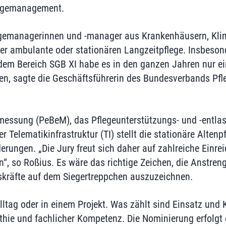
egemanagement.
gemanagerinnen und -manager aus Krankenhäusern, Klin
er ambulante oder stationären Langzeitpflege. Insbeson
em Bereich SGB XI habe es in den ganzen Jahren nur ei
n, sagte die Geschäftsführerin des Bundesverbands Pf
messung (PeBeM), das Pflegeunterstützungs- und -entla
r Telematikinfrastruktur (TI) stellt die stationäre Altenp
erungen. „Die Jury freut sich daher auf zahlreiche Einre
“, so Roßius. Es wäre das richtige Zeichen, die Anstren
räfte auf dem Siegertreppchen auszuzeichnen.
tag oder in einem Projekt. Was zählt sind Einsatz und K
hie und fachlicher Kompetenz. Die Nominierung erfolgt 