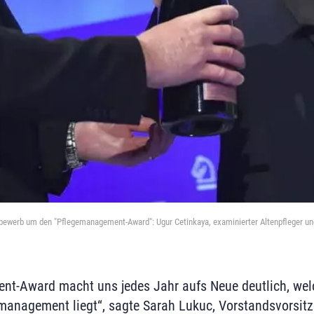
tbewerb um den "Pflegemanagement-Award": Ugur Cetinkaya, examinierter Altenpfleger und
t-Award macht uns jedes Jahr aufs Neue deutlich, welc
management liegt“, sagte Sarah Lukuc, Vorstandsvorsit