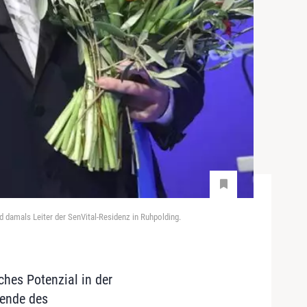
 damals Leiter der SenVital-Residenz in Ruhpolding.
hes Potenzial in der
zende des