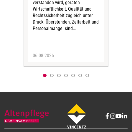
verstanden wird, geraten
ein
Wirtschaftlichkeit, Qualität und
uns
Rechtssicherheit zugleich unter
und 
Druck. Überstunden, Zeitarbeit und
helf
Personalmangel sind...
die 
Her
06.08.2026
05.