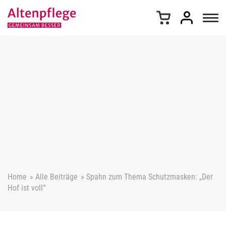
Z
u
m
I
n
h
a
l
t
s
p
r
i
n
g
e
Home
»
Alle Beiträge
»
Spahn zum Thema Schutzmasken: „Der
n
Hof ist voll“