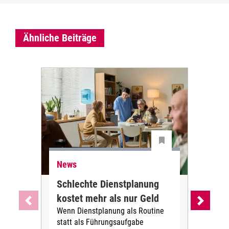
Ähnliche Beiträge
News
Ne
Schlechte Dienstplanung
Ihr
kostet mehr als nur Geld
Alt
Wenn Dienstplanung als Routine
de
statt als Führungsaufgabe
Die 