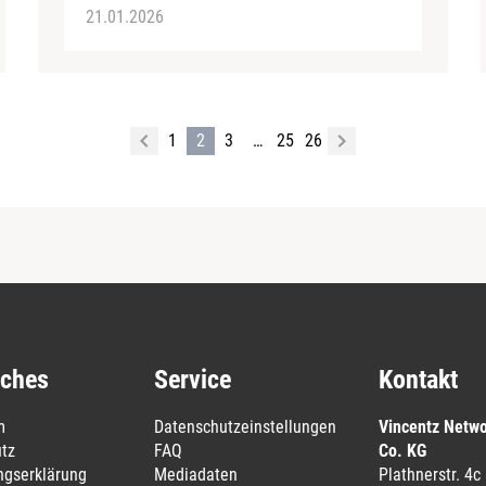
21.01.2026
1
2
3
…
25
26
iches
Service
Kontakt
m
Datenschutzeinstellungen
Vincentz Netw
tz
FAQ
Co. KG
ungserklärung
Mediadaten
Plathnerstr. 4c