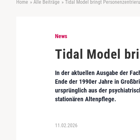
Home
»
Alle Beiträge
»
Tidal Model bringt Personenzentrier
News
Tidal Model br
In der aktuellen Ausgabe der Fac
Ende der 1990er Jahre in Großbr
ursprünglich aus der psychiatris
stationären Altenpflege.
11.02.2026