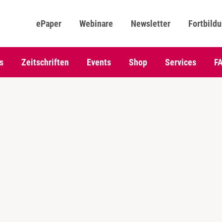
ePaper
Webinare
Newsletter
Fortbild
s
Zeitschriften
Events
Shop
Services
F