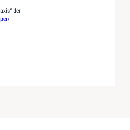
axis“ der
aper/