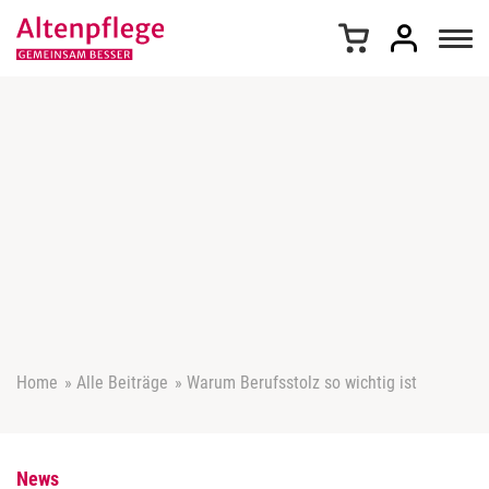
Z
u
m
I
n
h
a
l
t
s
p
r
i
n
g
e
Home
»
Alle Beiträge
»
Warum Berufsstolz so wichtig ist
n
News