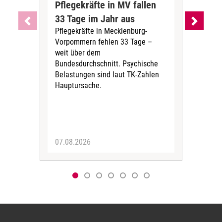
Pflegekräfte in MV fallen
Sch
33 Tage im Jahr aus
kos
Pflegekräfte in Mecklenburg-
Wen
Vorpommern fehlen 33 Tage –
sta
weit über dem
vers
Bundesdurchschnitt. Psychische
Wirt
Belastungen sind laut TK-Zahlen
Rech
Hauptursache.
Druc
Pers
07.08.2026
06.