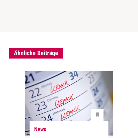
Ähnliche Beiträge
News
Ne