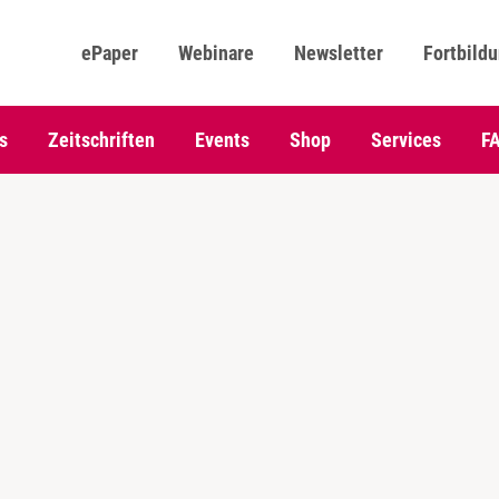
ePaper
Webinare
Newsletter
Fortbild
s
Zeitschriften
Events
Shop
Services
F