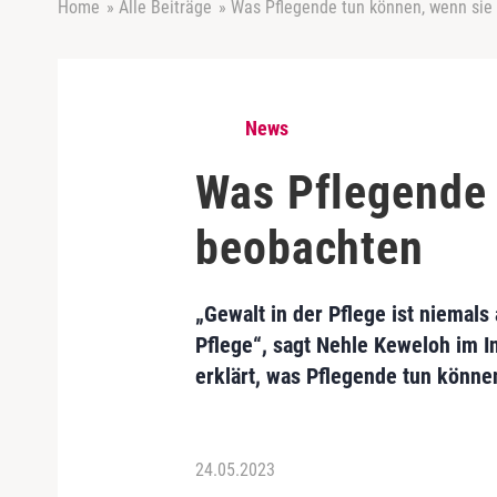
Home
»
Alle Beiträge
»
Was Pflegende tun können, wenn sie
News
Was Pflegende 
beobachten
„Gewalt in der Pflege ist niemal
Pflege“, sagt Nehle Keweloh im I
erklärt, was Pflegende tun könn
24.05.2023