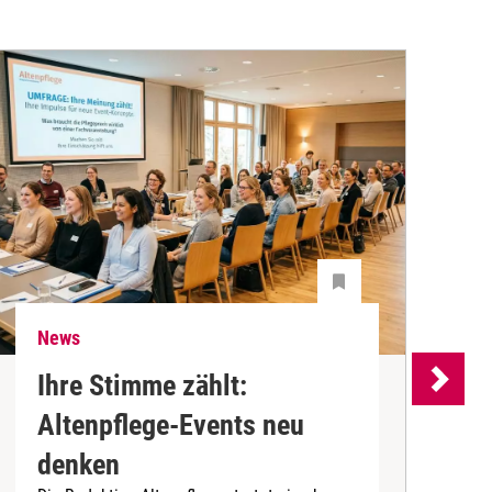
News
N
Ihre Stimme zählt:
Altenpflege-Events neu
denken
d