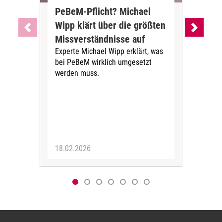
PeBeM-Pflicht? Michael
Web
Wipp klärt über die größten
das
Missverständnisse auf
Aus
Experte Michael Wipp erklärt, was
un
bei PeBeM wirklich umgesetzt
Tea
werden muss.
Kle
Stra
Übe
18.02.2026
22.