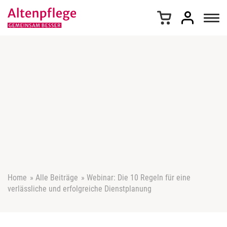
Z
u
m
I
n
h
a
l
t
s
p
r
i
n
g
e
Home
»
Alle Beiträge
»
Webinar: Die 10 Regeln für eine
n
verlässliche und erfolgreiche Dienstplanung