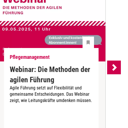
Pflegemanagement
P
Webinar: Die Methoden der
agilen Führung
Agile Führung setzt auf Flexibilität und
r
gemeinsame Entscheidungen. Das Webinar
E
zeigt, wie Leitungskräfte umdenken müssen.
A
a
z
P