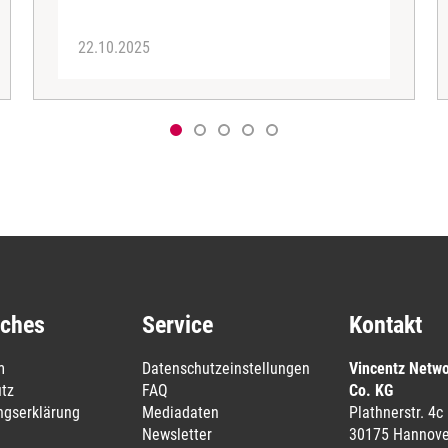
22.10.2025
iches
Service
Kontakt
m
Datenschutzeinstellungen
Vincentz Netw
tz
FAQ
Co. KG
ungserklärung
Mediadaten
Plathnerstr. 4c
Newsletter
30175 Hannove