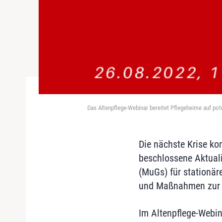
Das Altenpflege-Webinar bereitet Pflegeheime auf pote
Die nächste Krise ko
beschlossene Aktual
(MuGs) für stationär
und Maßnahmen zur B
Im Altenpflege-Webin