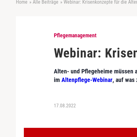
Home
»
Alle Beiträge
»
Webinar: Krisenkonzepte für die Alte
Pflegemanagement
Webinar: Krise
Alten- und Pflegeheime müssen a
im
Altenpflege-Webinar
, auf was 
17.08.2022