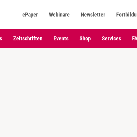
ePaper
Webinare
Newsletter
Fortbild
s
Zeitschriften
Events
Shop
Services
F