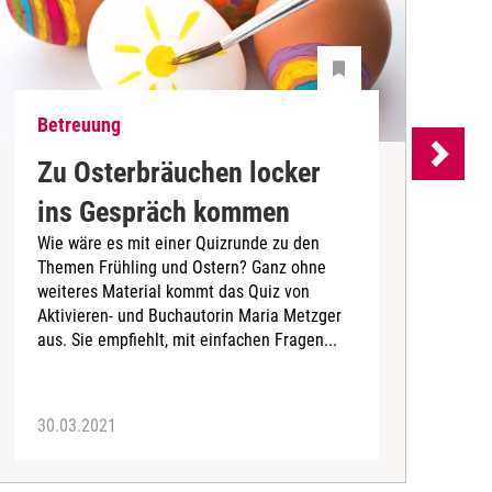
Betreuung
B
Zu Osterbräuchen locker
D
ins Gespräch kommen
r
Wie wäre es mit einer Quizrunde zu den
w
Themen Frühling und Ostern? Ganz ohne
b
weiteres Material kommt das Quiz von
b
Aktivieren- und Buchautorin Maria Metzger
aus. Sie empfiehlt, mit einfachen Fragen...
30.03.2021
2