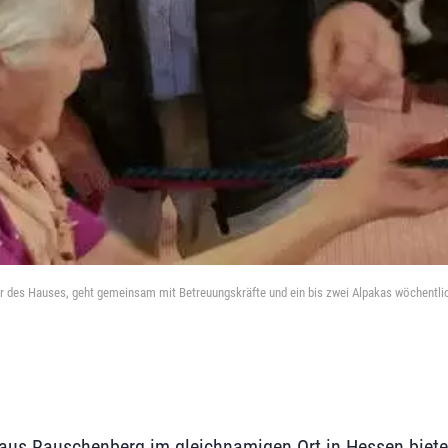
er des Hauses, geht gemeinsam mit Betreuungskräfte und ein bis zwei Alpakas wöchentli
us Rauschenberg im gleichnamigen Ort in Hessen bietet