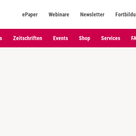
ePaper
Webinare
Newsletter
Fortbild
s
Zeitschriften
Events
Shop
Services
F