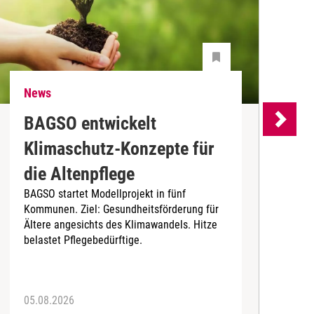
News
N
BAGSO entwickelt
P
Klimaschutz-Konzepte für
P
die Altenpflege
m
BAGSO startet Modellprojekt in fünf
A
Kommunen. Ziel: Gesundheitsförderung für
B
Ältere angesichts des Klimawandels. Hitze
belastet Pflegebedürftige.
05.08.2026
0