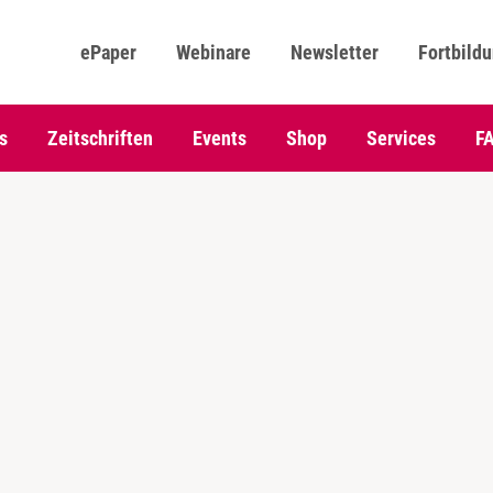
ePaper
Webinare
Newsletter
Fortbild
s
Zeitschriften
Events
Shop
Services
F