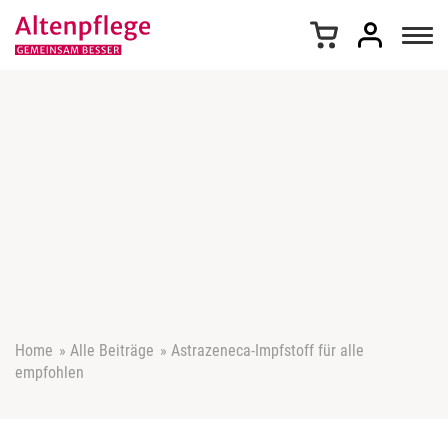
Z
u
m
I
n
h
a
l
t
s
p
r
i
n
g
e
Home
»
Alle Beiträge
»
Astrazeneca-Impfstoff für alle
n
empfohlen