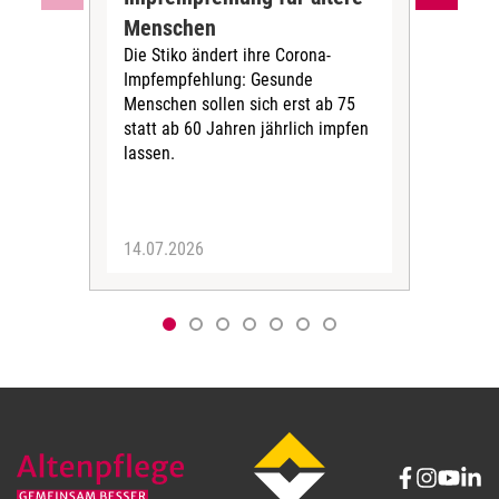
Menschen
Alt
Die Stiko ändert ihre Corona-
Die
Impfempfehlung: Gesunde
(STI
Menschen sollen sich erst ab 75
COV
statt ab 60 Jahren jährlich impfen
2024
lassen.
aufb
Imp
über
14.07.2026
12.