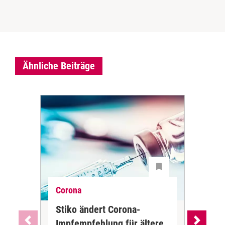
Ähnliche Beiträge
Corona
Cor
Stiko ändert Corona-
Wa
Impfempfehlung für ältere
Imp