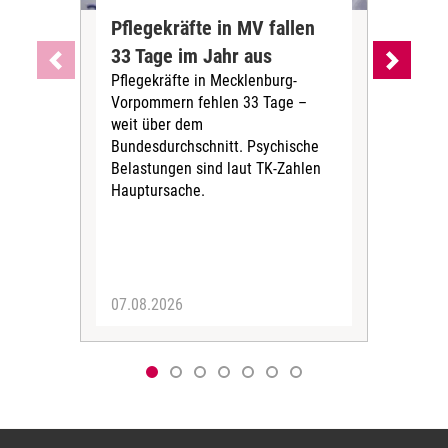
Pflegekräfte in MV fallen
Sch
33 Tage im Jahr aus
kos
Pflegekräfte in Mecklenburg-
Wen
Vorpommern fehlen 33 Tage –
sta
weit über dem
vers
Bundesdurchschnitt. Psychische
Wirt
Belastungen sind laut TK-Zahlen
Rech
Hauptursache.
Druc
Pers
07.08.2026
06.