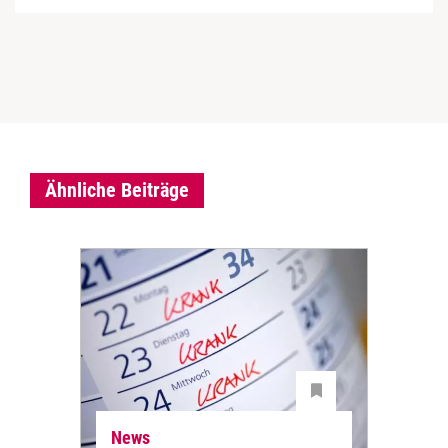
Ähnliche Beiträge
News
Ne