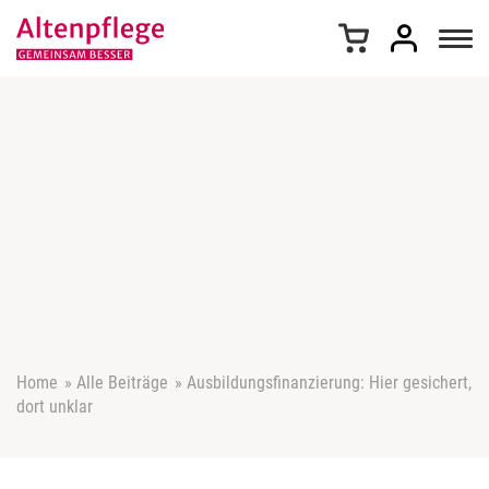
Z
u
m
I
n
h
a
l
t
s
p
r
i
n
g
e
Home
»
Alle Beiträge
»
Ausbildungsfinanzierung: Hier gesichert,
n
dort unklar