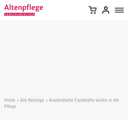
Z
u
m
I
n
h
a
l
t
s
p
r
i
n
g
e
Home
»
Alle Beiträge
»
Ausländische Fachkräfte wollen in die
n
Pflege