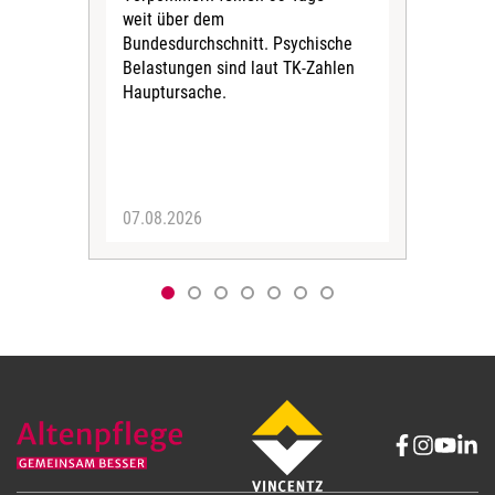
weit über dem
vers
Bundesdurchschnitt. Psychische
Wirt
Belastungen sind laut TK-Zahlen
Rech
Hauptursache.
Druc
Pers
07.08.2026
06.