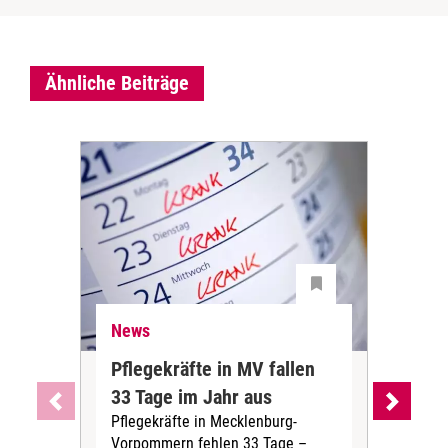
Ähnliche Beiträge
News
Ne
Pflegekräfte in MV fallen
Sch
33 Tage im Jahr aus
kos
Pflegekräfte in Mecklenburg-
Wen
Vorpommern fehlen 33 Tage –
sta