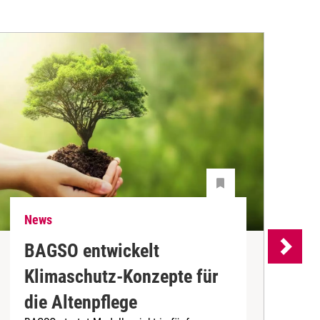
News
N
BAGSO entwickelt
P
Klimaschutz-Konzepte für
P
die Altenpflege
m