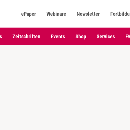
ePaper
Webinare
Newsletter
Fortbild
s
Zeitschriften
Events
Shop
Services
F