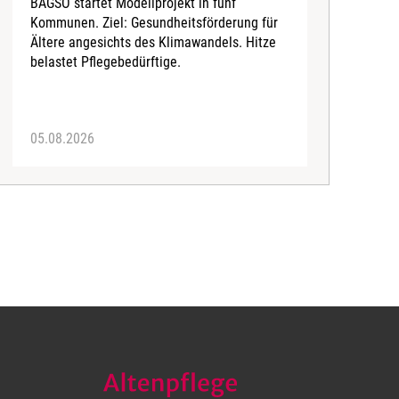
BAGSO startet Modellprojekt in fünf
A
Kommunen. Ziel: Gesundheitsförderung für
B
Ältere angesichts des Klimawandels. Hitze
belastet Pflegebedürftige.
05.08.2026
0