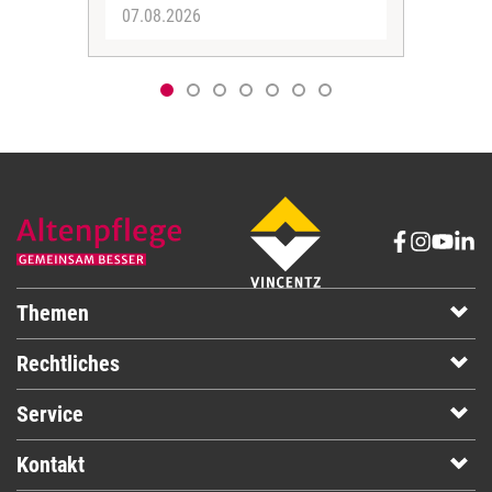
07.08.2026
06.
Themen
Rechtliches
Service
Kontakt