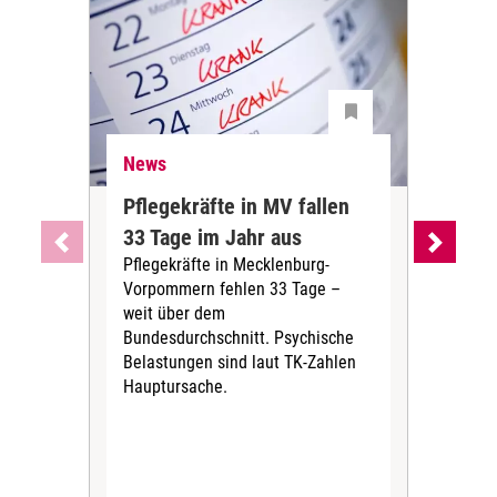
News
Ne
Pflegekräfte in MV fallen
Sch
33 Tage im Jahr aus
kos
Pflegekräfte in Mecklenburg-
Wen
Vorpommern fehlen 33 Tage –
sta
weit über dem
vers
Bundesdurchschnitt. Psychische
Wirt
Belastungen sind laut TK-Zahlen
Rech
Hauptursache.
Druc
Pers