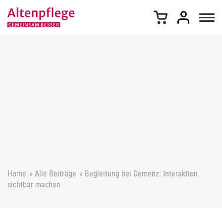
Z
u
m
I
n
h
a
l
t
s
p
r
i
n
g
e
Home
»
Alle Beiträge
»
Begleitung bei Demenz: Interaktion
n
sichtbar machen