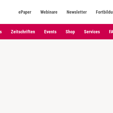
ePaper
Webinare
Newsletter
Fortbild
s
Zeitschriften
Events
Shop
Services
F