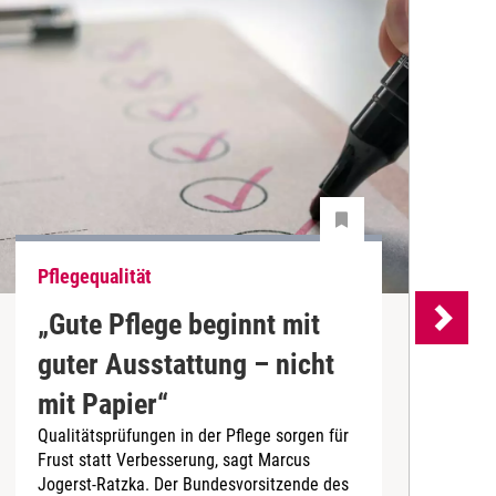
Pflegequalität
P
„Gute Pflege beginnt mit
B
guter Ausstattung – nicht
a
D
mit Papier“
d
Qualitätsprüfungen in der Pflege sorgen für
(
Frust statt Verbesserung, sagt Marcus
P
Jogerst-Ratzka. Der Bundesvorsitzende des
d