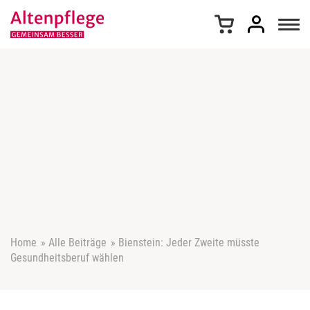
Z
u
m
I
n
h
a
l
t
s
p
r
i
n
g
e
Home
»
Alle Beiträge
»
Bienstein: Jeder Zweite müsste
n
Gesundheitsberuf wählen