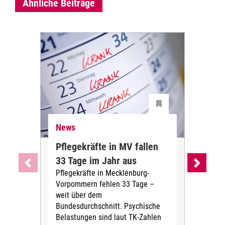
Ähnliche Beiträge
News
Ne
Pflegekräfte in MV fallen
Sch
33 Tage im Jahr aus
kos
Pflegekräfte in Mecklenburg-
Wen
Vorpommern fehlen 33 Tage –
sta
weit über dem
vers
Bundesdurchschnitt. Psychische
Wirt
Belastungen sind laut TK-Zahlen
Rech