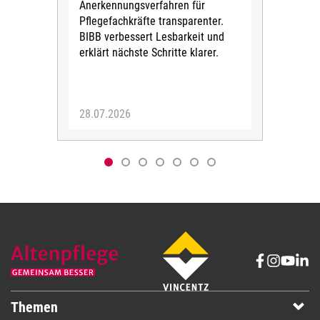
bis 
Anerkennungsverfahren für
Kör
Pflegefachkräfte transparenter.
Zei
BIBB verbessert Lesbarkeit und
erklärt nächste Schritte klarer.
28.07.2026
06.
Themen