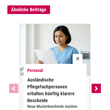
Ähnliche Beiträge
Personal
Ne
Ausländische
Dur
Pflegefachpersonen
in 
erhalten künftig klarere
unr
DGB-
Bescheide
der 
Neue Musterbescheide machen