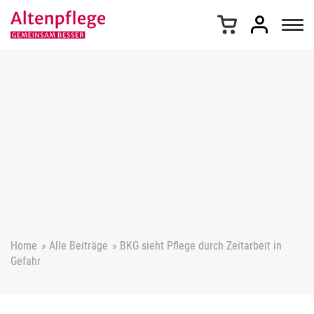
Z
u
m
I
n
h
a
l
t
s
p
r
i
n
g
e
Home
»
Alle Beiträge
»
BKG sieht Pflege durch Zeitarbeit in
n
Gefahr