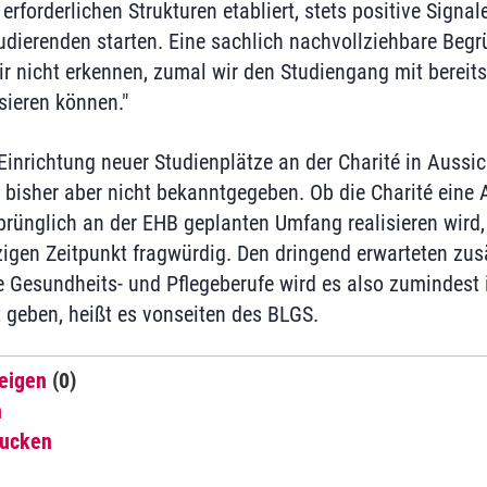
 erforderlichen Strukturen etabliert, stets positive Signal
udierenden starten. Eine sachlich nachvollziehbare Beg
r nicht erkennen, zumal wir den Studiengang mit berei
sieren können."
Einrichtung neuer Studienplätze an der Charité in Aussich
 bisher aber nicht bekanntgegeben. Ob die Charité eine 
rünglich an der EHB geplanten Umfang realisieren wird, 
igen Zeitpunkt fragwürdig. Den dringend erwarteten zu
e Gesundheits- und Pflegeberufe wird es also zumindest i
t geben, heißt es vonseiten des BLGS.
eigen
(0)
n
rucken