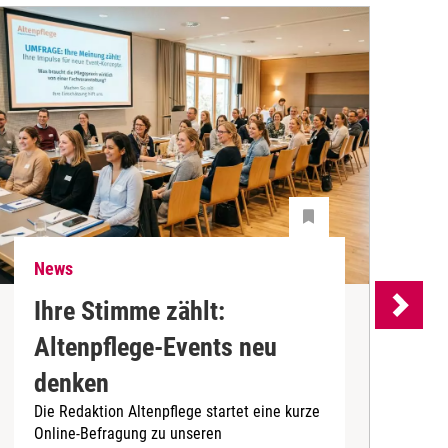
News
N
Ihre Stimme zählt:
Altenpflege-Events neu
denken
d
Die Redaktion Altenpflege startet eine kurze
B
Online-Befragung zu unseren
K