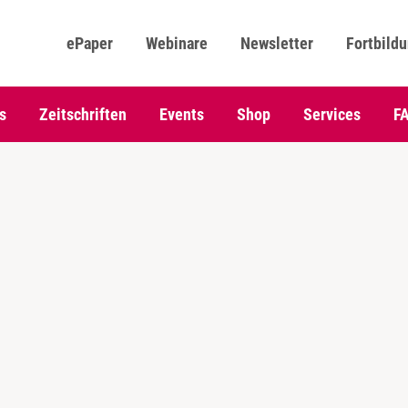
ePaper
Webinare
Newsletter
Fortbild
s
Zeitschriften
Events
Shop
Services
F