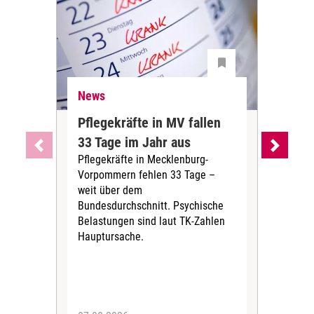
News
Ne
Pflegekräfte in MV fallen
Sch
33 Tage im Jahr aus
kos
Pflegekräfte in Mecklenburg-
Wen
Vorpommern fehlen 33 Tage –
sta
weit über dem
vers
Bundesdurchschnitt. Psychische
Wirt
Belastungen sind laut TK-Zahlen
Rech
Hauptursache.
Druc
Pers