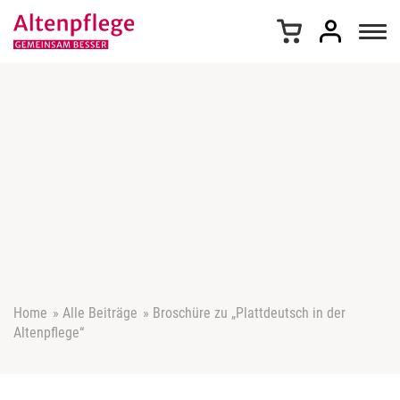
Z
u
m
I
n
h
a
l
t
s
p
r
i
n
g
e
Home
»
Alle Beiträge
»
Broschüre zu „Plattdeutsch in der
n
Altenpflege“